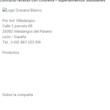
Concurso recetas con Chlorella – Superalimentos Saludables
Pol. Ind. Villadangos
Calle 1, parcela 99
24392 Villadangos del Páramo
León – España
Tel: (+34) 987 203 106
Productos
Alimentación
Deporte
Salud cardiovascular
Vitaminas y minerales
Cannabis-CBD
Sobre la compañía
Acerca de nosotros