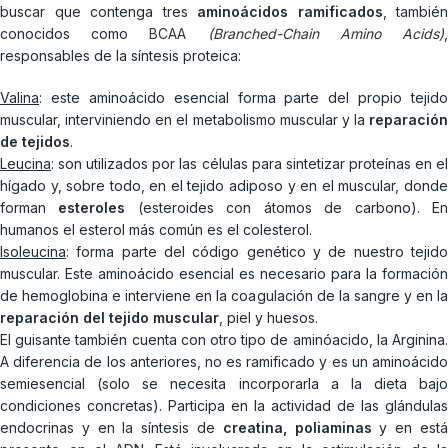
buscar que contenga tres
aminoácidos ramificados
, también
conocidos como
BCAA
(Branched-Chain Amino Acids)
responsables de la síntesis proteica:
Valina
: este aminoácido esencial forma parte del propio tejido
muscular, interviniendo en el metabolismo muscular y la
reparación
de tejidos
.
Leucina
: son utilizados por las células para sintetizar proteínas en el
hígado y, sobre todo, en el tejido adiposo y en el muscular, donde
forman
esteroles
(esteroides con átomos de carbono). E
humanos el esterol más común es el colesterol.
Isoleucina
: forma parte del código genético y de nuestro tejido
muscular. Este aminoácido esencial es necesario para la formación
de hemoglobina e interviene en la coagulación de la sangre y en la
reparación del tejido muscular
, piel y huesos.
El guisante también cuenta con otro tipo de aminóacido, la Arginina.
A diferencia de los anteriores, no es ramificado y es un aminoácido
semiesencial (solo se necesita incorporarla a la dieta bajo
condiciones concretas). Participa en la actividad de las glándulas
endocrinas y en la síntesis de
creatina, poliaminas
y en est