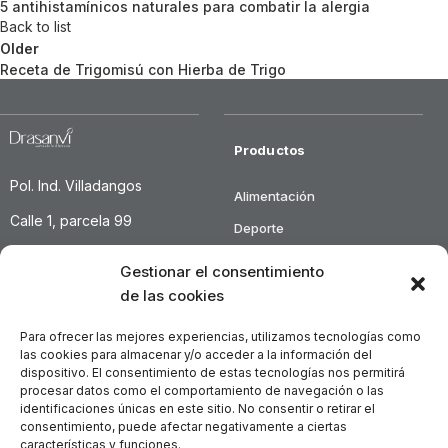
5 antihistamínicos naturales para combatir la alergia
Back to list
Older
Receta de Trigomisú con Hierba de Trigo
Productos
Pol. Ind. Villadangos
Alimentación
Calle 1, parcela 99
Deporte
24392 Villadangos del
Salud cardiovascular
Gestionar el consentimiento
Páramo
Vitaminas y minerales
de las cookies
Cannabis-CBD
León – España
Para ofrecer las mejores experiencias, utilizamos tecnologías como
las cookies para almacenar y/o acceder a la información del
Tel: (+34) 987 203 106
dispositivo. El consentimiento de estas tecnologías nos permitirá
procesar datos como el comportamiento de navegación o las
identificaciones únicas en este sitio. No consentir o retirar el
Sobre la compañía
Enlaces de interés
consentimiento, puede afectar negativamente a ciertas
características y funciones.