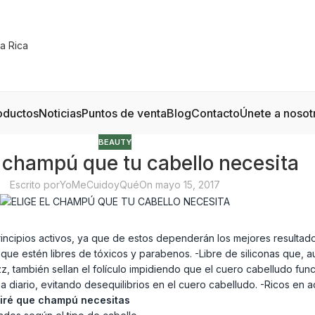
oductos
Noticias
Puntos de venta
Blog
Contacto
Únete a nosot
BEAUTY
l champú que tu cabello necesita
Escrito por
YoMeCuidoyQué
On mayo 15, 2017
ncipios activos, ya que de estos dependerán los mejores resultado
 que estén libres de tóxicos y parabenos. -Libre de siliconas que,
z, también sellan el folículo impidiendo que el cuero cabelludo fun
o a diario, evitando desequilibrios en el cuero cabelludo. -Ricos en 
 diré que champú necesitas