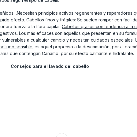
s, teñidos…Necesitan principios activos regenerantes y reparadores 
ápido efecto.
Cabellos finos y frágiles:
Se suelen romper con facilida
rtará fuerza a la fibra capilar.
Cabellos grasos con tendencia a la c
ngestivos. Los más eficaces son aquellos que presentan en su formul
 vulnerables a cualquier cambio y necesitan cuidados especiales. Un
elludo sensible:
es aquel propenso a la descamación, por alteraci
ales que contengan Cáñamo, por su efecto calmante e hidratante.
Consejos para el lavado del cabello