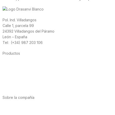
Pol. Ind. Villadangos
Calle 1, parcela 99
24392 Villadangos del Páramo
León – España
Tel: (+34) 987 203 106
Productos
Alimentación
Deporte
Salud cardiovascular
Vitaminas y minerales
Cannabis-CBD
Sobre la compañía
Acerca de nosotros
Internacional