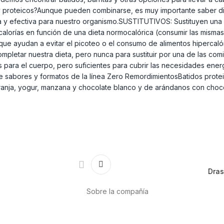
s y proteicos?Aunque pueden combinarse, es muy importante saber dif
y efectiva para nuestro organismo.SUSTITUTIVOS: Sustituyen una o 
 calorías en función de una dieta normocalórica (consumir las mis
 que ayudan a evitar el picoteo o el consumo de alimentos hipercaló
pletar nuestra dieta, pero nunca para sustituir por una de las com
s para el cuerpo, pero suficientes para cubrir las necesidades ener
sabores y formatos de la línea Zero RemordimientosBatidos proteico
aranja, yogur, manzana y chocolate blanco y de arándanos con choc
Dras
Sobre la compañía
Acerca de nosotros
Internacional