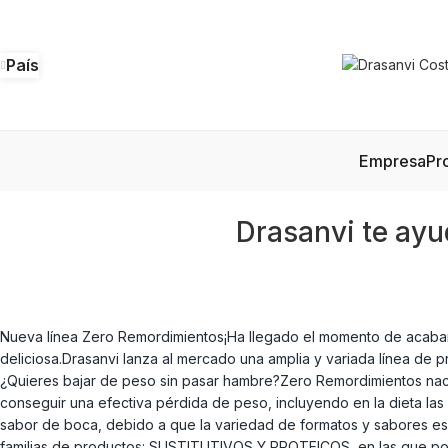
País
Empresa
Pr
Drasanvi te ay
Nueva línea Zero Remordimientos¡Ha llegado el momento de acabar 
deliciosa.Drasanvi lanza al mercado una amplia y variada línea de 
¿Quieres bajar de peso sin pasar hambre?Zero Remordimientos nace c
conseguir una efectiva pérdida de peso, incluyendo en la dieta las v
sabor de boca, debido a que la variedad de formatos y sabores es m
familias de productos: SUSTITUTIVOS Y PROTEICOS, en las que podem