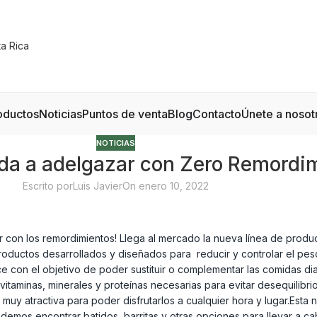
oductos
Noticias
Puntos de venta
Blog
Contacto
Únete a nosot
NOTICIAS
uda a adelgazar con Zero Remordi
Escrito por
Luis Javier
On enero 10, 2022
con los remordimientos! Llega al mercado la nueva línea de produ
productos desarrollados y diseñados para reducir y controlar el pes
on el objetivo de poder sustituir o complementar las comidas diaria
itaminas, minerales y proteínas necesarias para evitar desequilibrio
uy atractiva para poder disfrutarlos a cualquier hora y lugar.Esta 
os encontrar batidos, barritas y otras opciones para llevar a cab