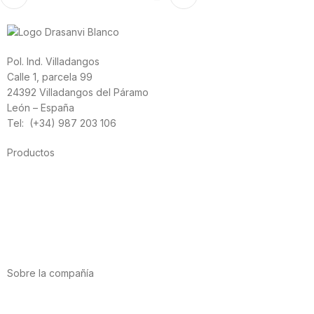
Pol. Ind. Villadangos
Calle 1, parcela 99
24392 Villadangos del Páramo
León – España
Tel: (+34) 987 203 106
Productos
Alimentación
Deporte
Salud cardiovascular
Vitaminas y minerales
Cannabis-CBD
Sobre la compañía
Acerca de nosotros