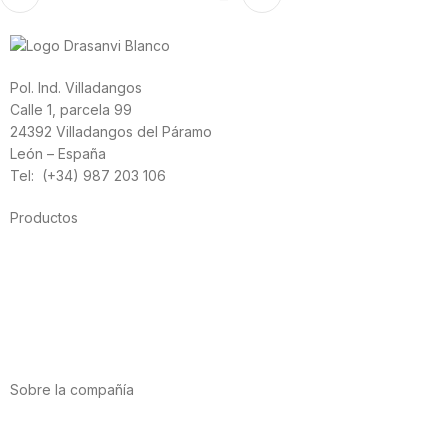
Pol. Ind. Villadangos
Calle 1, parcela 99
24392 Villadangos del Páramo
León – España
Tel: (+34) 987 203 106
Productos
Alimentación
Deporte
Salud cardiovascular
Vitaminas y minerales
Cannabis-CBD
Sobre la compañía
Acerca de nosotros