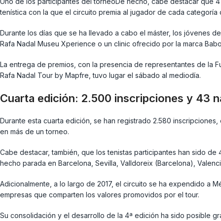
Uno de los participantes del torneoDe hecho, cabe destacar que 4 d
tenística con la que el circuito premia al jugador de cada categorí
Durante los días que se ha llevado a cabo el máster, los jóvenes de
Rafa Nadal Museu Xperience o un clinic ofrecido por la marca Babol
La entrega de premios, con la presencia de representantes de la Fu
Rafa Nadal Tour by Mapfre, tuvo lugar el sábado al mediodía.
Cuarta edición: 2.500 inscripciones y 43 
Durante esta cuarta edición, se han registrado 2.580 inscripciones
en más de un torneo.
Cabe destacar, también, que los tenistas participantes han sido de 
hecho parada en Barcelona, Sevilla, Valldoreix (Barcelona), Valenci
Adicionalmente, a lo largo de 2017, el circuito se ha expendido a 
empresas que comparten los valores promovidos por el tour.
Su consolidación y el desarrollo de la 4ª edición ha sido posible gr