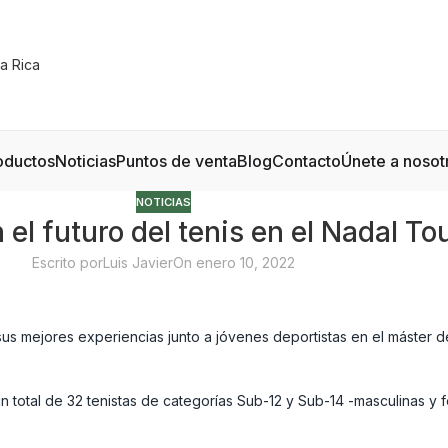
oductos
Noticias
Puntos de venta
Blog
Contacto
Únete a nosot
NOTICIAS
el futuro del tenis en el Nadal To
Escrito por
Luis Javier
On enero 10, 2022
 sus mejores experiencias junto a jóvenes deportistas en el máster de
un total de 32 tenistas de categorías Sub-12 y Sub-14 -masculinas y f