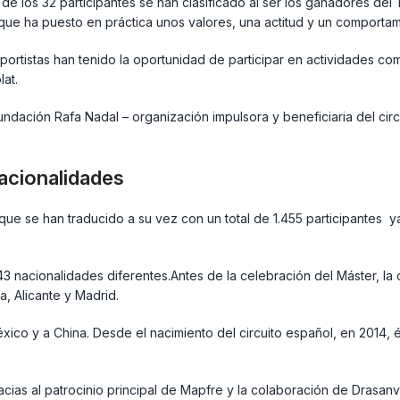
e los 32 participantes se han clasificado al ser los ganadores del 
a que ha puesto en práctica unos valores, una actitud y un comportam
portistas han tenido la oportunidad de participar en actividades co
at.
ndación Rafa Nadal – organización impulsora y beneficiaria del cir
nacionalidades
, que se han traducido a su vez con un total de 1.455 participantes
43 nacionalidades diferentes.Antes de la celebración del Máster, la
a, Alicante y Madrid.
México y a China. Desde el nacimiento del circuito español, en 2014
acias al patrocinio principal de Mapfre y la colaboración de Drasanvi