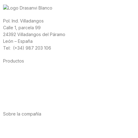
Pol. Ind. Villadangos
Calle 1, parcela 99
24392 Villadangos del Páramo
León – España
Tel: (+34) 987 203 106
Productos
Alimentación
Deporte
Salud cardiovascular
Vitaminas y minerales
Cannabis-CBD
Sobre la compañía
Acerca de nosotros
Internacional