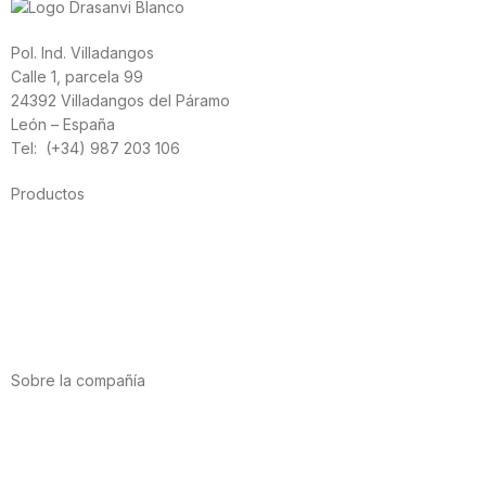
Pol. Ind. Villadangos
Calle 1, parcela 99
24392 Villadangos del Páramo
León – España
Tel: (+34) 987 203 106
Productos
Alimentación
Deporte
Salud cardiovascular
Vitaminas y minerales
Cannabis-CBD
Sobre la compañía
Acerca de nosotros
Internacional
Puntos de venta