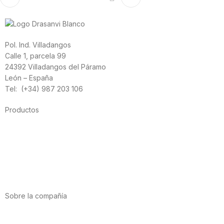
Pol. Ind. Villadangos
Calle 1, parcela 99
24392 Villadangos del Páramo
León – España
Tel: (+34) 987 203 106
Productos
Alimentación
Deporte
Salud cardiovascular
Vitaminas y minerales
Cannabis-CBD
Sobre la compañía
Acerca de nosotros