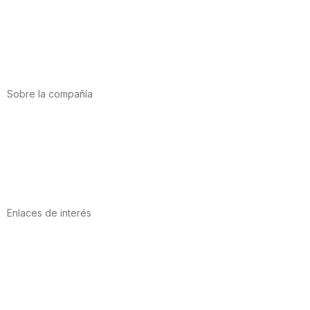
Alimentación
Deporte
Salud cardiovascular
Vitaminas y minerales
Cannabis-CBD
Sobre la compañía
Acerca de nosotros
Internacional
Puntos de venta
Trabaja con nosotros
Contacto
Enlaces de interés
Política de privacidad
Condiciones de Uso
Aviso Legal
Política de Cookies
Calidad y MedioAmbiente