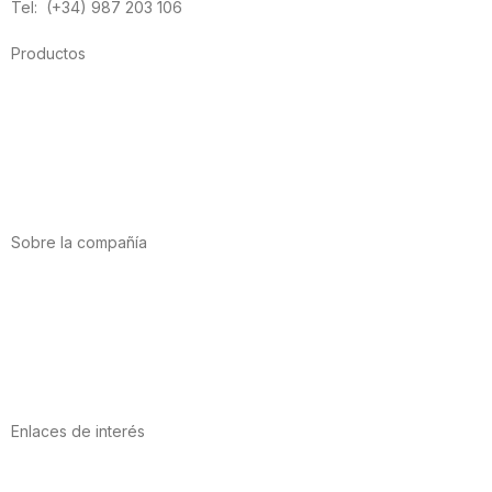
Tel: (+34) 987 203 106
Productos
Alimentación
Deporte
Salud cardiovascular
Vitaminas y minerales
Cannabis-CBD
Sobre la compañía
Acerca de nosotros
Internacional
Puntos de venta
Trabaja con nosotros
Contacto
Enlaces de interés
Política de privacidad