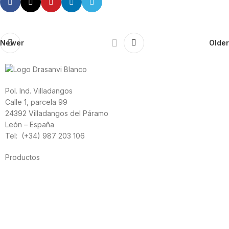
Newer
Older
Pol. Ind. Villadangos
Calle 1, parcela 99
24392 Villadangos del Páramo
León – España
Tel: (+34) 987 203 106
Productos
Alimentación
Deporte
Salud cardiovascular
Vitaminas y minerales
Cannabis-CBD