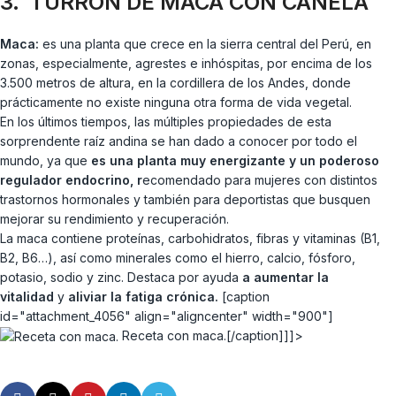
3. TURRÓN DE MACA CON CANELA
Maca:
es una planta que crece en la sierra central del Perú, en
zonas, especialmente, agrestes e inhóspitas, por encima de los
3.500 metros de altura, en la cordillera de los Andes, donde
prácticamente no existe ninguna otra forma de vida vegetal.
En los últimos tiempos, las múltiples propiedades de esta
sorprendente raíz andina se han dado a conocer por todo el
mundo, ya que
es una planta muy energizante y un poderoso
regulador endocrino, r
ecomendado para mujeres con distintos
trastornos hormonales y también para deportistas que busquen
mejorar su rendimiento y recuperación.
La maca contiene proteínas, carbohidratos, fibras y vitaminas (B1,
B2, B6…), así como minerales como el hierro, calcio, fósforo,
potasio, sodio y zinc.
Destaca por ayuda
a aumentar la
vitalidad
y
aliviar la fatiga crónica.
[caption
id="attachment_4056" align="aligncenter" width="900"]
Receta con maca.[/caption]]]>