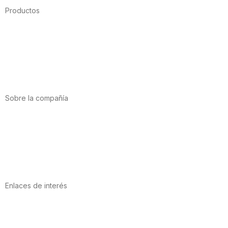
Productos
Alimentación
Deporte
Salud cardiovascular
Vitaminas y minerales
Cannabis-CBD
Sobre la compañía
Acerca de nosotros
Internacional
Puntos de venta
Trabaja con nosotros
Contacto
Enlaces de interés
Política de privacidad
Condiciones de Uso