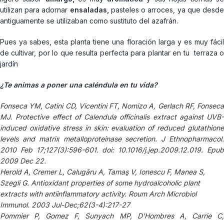
utilizan para adornar
ensaladas
,
pasteles o arroces, ya que desd
antiguamente se utilizaban como sustituto del azafrán.
Pues ya sabes, esta planta tiene una floración larga y es muy fácil
de cultivar, por lo que resulta perfecta para plantar en tu terraza o
jardín
¿Te animas a poner una caléndula en tu vida?
Fonseca YM, Catini CD, Vicentini FT, Nomizo A, Gerlach RF, Fonseca
MJ. Protective effect of Calendula officinalis extract against UVB-
induced oxidative stress in skin: evaluation of reduced glutathione
levels and matrix metalloproteinase secretion.
J Ethnopharmacol
2010 Feb 17;127(3):596-601. doi: 10.1016/j.jep.2009.12.019. Epub
2009 Dec 22.
Herold A, Cremer L, Calugăru A, Tamaş V, Ionescu F, Manea S,
Szegli G. Antioxidant properties of some hydroalcoholic plant
extracts with antiinflammatory activity.
Roum Arch Microbiol
Immunol. 2003 Jul-Dec;62(3-4):217-27
Pommier P, Gomez F, Sunyach MP, D’Hombres A, Carrie C,