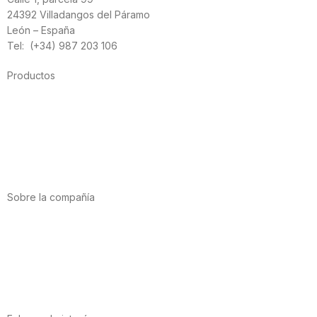
24392 Villadangos del Páramo
León – España
Tel: (+34) 987 203 106
Productos
Alimentación
Deporte
Salud cardiovascular
Vitaminas y minerales
Cannabis-CBD
Sobre la compañía
Acerca de nosotros
Internacional
Puntos de venta
Trabaja con nosotros
Contacto