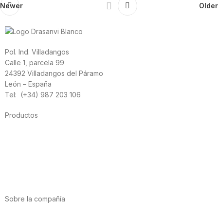
Newer
Older
Pol. Ind. Villadangos
Calle 1, parcela 99
24392 Villadangos del Páramo
León – España
Tel: (+34) 987 203 106
Productos
Alimentación
Deporte
Salud cardiovascular
Vitaminas y minerales
Cannabis-CBD
Sobre la compañía