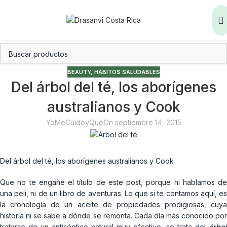
BEAUTY
,
HÁBITOS SALUDABLES
Del árbol del té, los aborígenes
australianos y Cook
YoMeCuidoyQué
On septiembre 14, 2015
Del árbol del té, los aborígenes australianos y Cook
Que no te engañe el título de este post, porque ni hablamos de
una peli, ni de un libro de aventuras. Lo que si te contamos aquí, es
la cronología de un aceite de propiedades prodigiosas, cuya
historia ni se sabe a dónde se remonta. Cada día más conocido por
tratarse de un antiséptico natural muy efectivo
,
se trata del
árbol