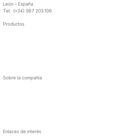
León – España
Tel: (+34) 987 203 106
Productos
Alimentación
Deporte
Salud cardiovascular
Vitaminas y minerales
Cannabis-CBD
Sobre la compañía
Acerca de nosotros
Internacional
Puntos de venta
Trabaja con nosotros
Contacto
Enlaces de interés