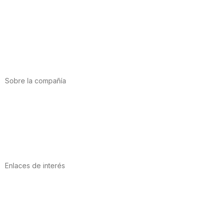
Alimentación
Deporte
Salud cardiovascular
Vitaminas y minerales
Cannabis-CBD
Sobre la compañía
Acerca de nosotros
Internacional
Puntos de venta
Trabaja con nosotros
Contacto
Enlaces de interés
Política de privacidad
Condiciones de Uso
Aviso Legal
Política de Cookies