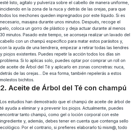
esté listo, agítalo y pulveriza sobre el cabello de manera uniforme,
incidiendo en la zona de la nuca y detrás de las orejas, para que
todos los mechones queden impregnados por este líquido. Si es
necesario, masajea durante unos minutos. Después, recoge el
pelo, coloca un gorro de plástico y deja actuar durante al menos
30 minutos. Pasado este tiempo, se aconseja realizar un lavado del
cabello con un champú específico para matar estos parásitos y,
con la ayuda de una liendrera, empezar a retirar todas las liendres
y piojos existentes. Puedes repetir la acción todos los días sin
problema. Si lo aplicas solo, puedes optar por comprar un roll on
de aceite de Árbol del Té y aplicarlo en zonas concretras: nuca,
detrás de las orejas… De esa forma, también repelerás a estos
molestos bichitos.
2. Aceite de Árbol del Té con champú
Los estudios han demostrado que el champú de aceite de árbol de
té ayuda a eliminar y a prevenir los piojos. Actualmente, puedes
encontrar tanto champú, como gel o loción corporal con este
ingrediente y, además, debes tener en cuenta que contenga sello
ecológico. Por el contrario, si prefieres elaborarlo tú mism@, todo