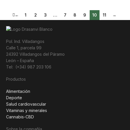
←
1
2
3
…
7
8
9
10
11
→
Pol. Ind. Villadangos
Calle 1, parcela 99
24392 Villadangos del Páramo
León – España
Tel: (+34) 987 203 106
Productos
Alimentación
Deporte
Salud cardiovascular
Vitaminas y minerales
Cannabis-CBD
Sobre la compañía