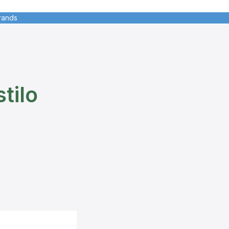
Brands
tilo
e