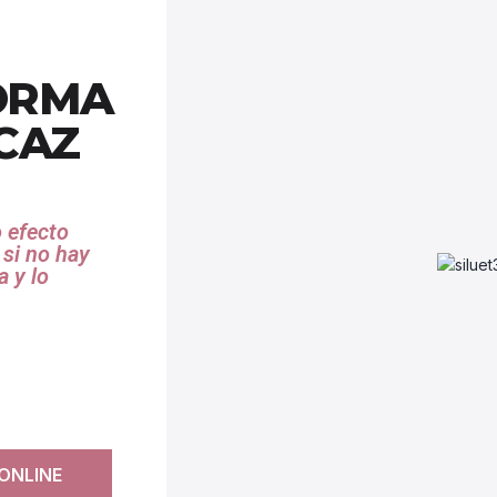
FORMA
CAZ
o efecto
 si no hay
 y lo
ONLINE