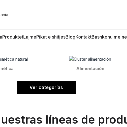
a
Produktet
Lajme
Pikat e shitjes
Blog
Kontakt
Bashkohu me ne
mética
Alimentación
Ver categorías
uestras líneas de prod