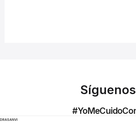
Síguenos 
#YoMeCuidoCon
DRASANVI