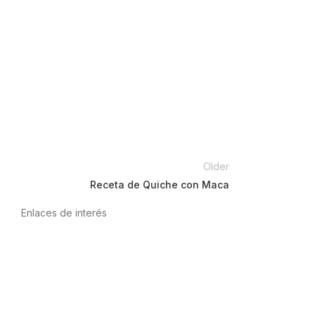
Older
Receta de Quiche con Maca
Enlaces de interés
Política de privacidad
Condiciones de Uso
Aviso Legal
Política de Cookies
Calidad y MedioAmbiente