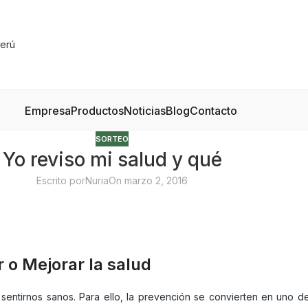
Empresa
Productos
Noticias
Blog
Contacto
SORTEO
Yo reviso mi salud y qué
Escrito por
Nuria
On marzo 2, 2016
 o Mejorar la salud
entirnos sanos. Para ello, la prevención se convierten en uno de