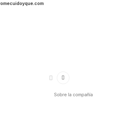
yomecuidoyque.com
Sobre la compañía
Acerca de nosotros
Internacional
r
Puntos de venta
es
Trabaja con nosotros
Contacto