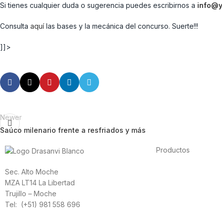
Si tienes cualquier duda o sugerencia puedes escribirnos a
info@
Consulta
aquí
las bases y la mecánica del concurso. Suerte!!!
]]>
Newer
Saúco milenario frente a resfriados y más
Productos
Alimentación
Sec. Alto Moche
Deporte
MZA LT14 La Libertad
Salud cardiovascula
Trujillo – Moche
Vitaminas y mineral
Tel: (+51) 981 558 696
Cannabis-CBD