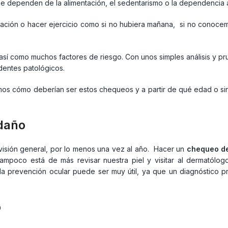
e dependen de la alimentación, el sedentarismo o la dependencia al
ación o hacer ejercicio como si no hubiera mañana, si no conocem
 así como muchos factores de riesgo. Con unos simples análisis y p
dentes patológicos.
amos cómo deberían ser estos chequeos y a partir de qué edad o si
 daño
visión general, por lo menos una vez al año. Hacer un
chequeo de
mpoco está de más revisar nuestra piel y visitar al dermatólo
la prevención ocular puede ser muy útil, ya que un diagnóstico
o