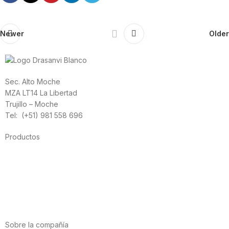
Newer
Older
Sec. Alto Moche
MZA LT14 La Libertad
Trujillo – Moche
Tel: (+51) 981 558 696
Productos
Alimentación
Deporte
Salud cardiovascular
Vitaminas y minerales
Cannabis-CBD
Sobre la compañía