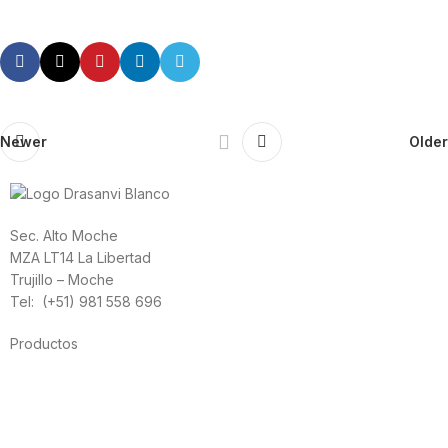
Newer
Older
Sec. Alto Moche
MZA LT14 La Libertad
Trujillo – Moche
Tel: (+51) 981 558 696
Productos
Alimentación
Deporte
Salud cardiovascular