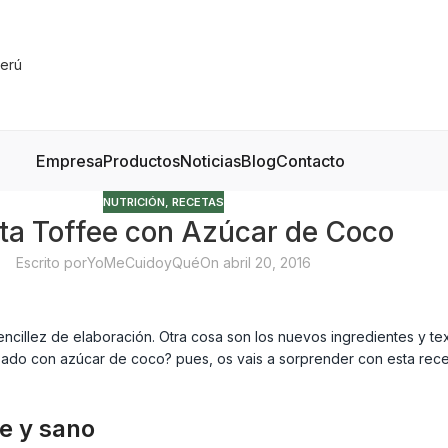
Empresa
Productos
Noticias
Blog
Contacto
NUTRICIÓN
,
RECETAS
ta Toffee con Azúcar de Coco
Escrito por
YoMeCuidoyQué
On abril 20, 2016
 sencillez de elaboración. Otra cosa son los nuevos ingredientes y 
do con azúcar de coco? pues, os vais a sorprender con esta recet
e y sano