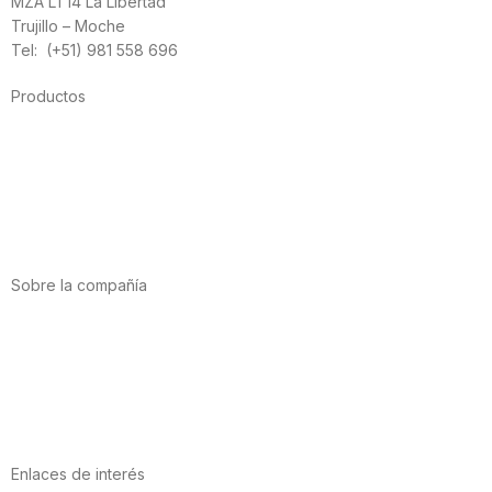
MZA LT14 La Libertad
Trujillo – Moche
Tel: (+51) 981 558 696
Productos
Alimentación
Deporte
Salud cardiovascular
Vitaminas y minerales
Cannabis-CBD
Sobre la compañía
Acerca de nosotros
Internacional
Puntos de venta
Trabaja con nosotros
Contacto
Enlaces de interés