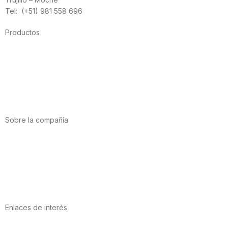
Tel: (+51) 981 558 696
Productos
Alimentación
Deporte
Salud cardiovascular
Vitaminas y minerales
Cannabis-CBD
Sobre la compañía
Acerca de nosotros
Internacional
Puntos de venta
Trabaja con nosotros
Contacto
Enlaces de interés