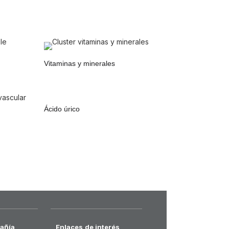
Vitaminas y minerales
Ácido úrico
añía
Enlaces de interés