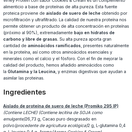
Whey Protein con sabor Cookies & Cream es un complemento
alimenticio a base de proteínas de alta pureza. Esta fuente
proteica proviene de
aislado de suero de leche
obtenido por
microfiltración y ultrafiltrado. La calidad de nuestra proteína nos
permite obtener un producto de alta concentración en proteínas
(próximo al 90%), extremadamente
bajo en hidratos de
carbono y libre de grasas.
Su alta pureza aporta gran
cantidad de
aminoácidos ramificados
, presentes naturalmente
en la proteína, así como otros aminoácidos esenciales y
minerales como el calcio y el fósforo. Con el fin de mejorar la
calidad del producto, hemos añadido aminoácidos como
la
Glutamina y la Leucina,
y enzimas digestivas que ayudan a
asimilar las proteinas.
Ingredientes
Aislado de proteína de suero de leche (Promiko 295 IP)
(Contiene LECHE) (Contiene lecitina de SOJA como
emulgente)
26,73 g, Cacao puro desgrasado en
polvo
(procedente de agricultura ecológica)
2 g, L-glutamina
0,4
g, L-leucina
0,4 g, Aroma
(Aroma Cookies & Cream)
,