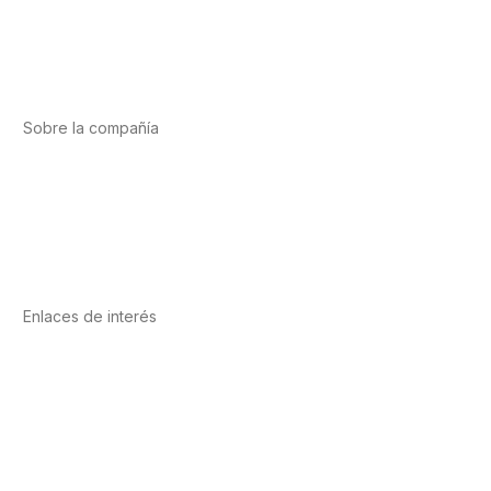
Deporte
Salud cardiovascular
Vitaminas y minerales
Cannabis-CBD
Sobre la compañía
Acerca de nosotros
Internacional
Puntos de venta
Trabaja con nosotros
Contacto
Enlaces de interés
Política de privacidad
Condiciones de Uso
Aviso Legal
Política de Cookies
Calidad y MedioAmbiente