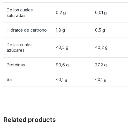
De los cuales
0,2 g
0,01 g
saturadas
Hidratos de carbono
1,8 g
0,5 g
De las cuales
<0,5 g
<0,2 g
azúcares
Proteínas
90,6 g
27,2 g
Sal
<0,1 g
<0,1 g
Related products