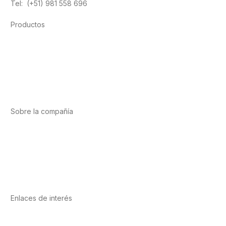
Tel: (+51) 981 558 696
Productos
Alimentación
Deporte
Salud cardiovascular
Vitaminas y minerales
Cannabis-CBD
Sobre la compañía
Acerca de nosotros
Internacional
Puntos de venta
Trabaja con nosotros
Contacto
Enlaces de interés
Política de privacidad