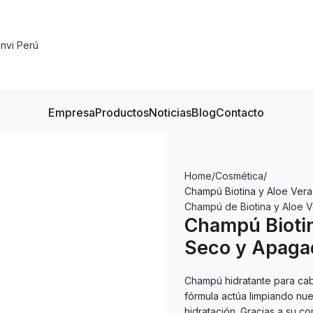
Empresa
Productos
Noticias
Blog
Contacto
Home
Cosmética
Champú Biotina y Aloe Vera
Champú de Biotina y Aloe V
Champú Biotin
Seco y Apagad
Champú hidratante para ca
fórmula actúa limpiando nue
hidratación. Gracias a su c