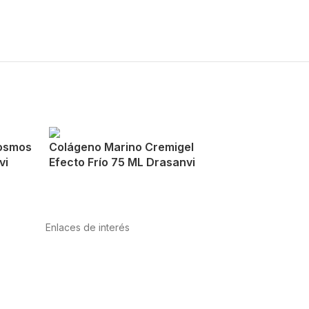
osmos
Colágeno Marino Cremigel
vi
Efecto Frío 75 ML Drasanvi
Enlaces de interés
Política de privacidad
Condiciones de Uso
Aviso Legal
Política de Cookies