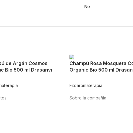
No
ú de Argán Cosmos
Champú Rosa Mosqueta C
c Bio 500 ml Drasanvi
Organic Bio 500 ml Drasan
materapia
Fitoaromaterapia
tos
Sobre la compañía
tación
Acerca de nosotros
te
Internacional
cardiovascular
Puntos de venta
nas y minerales
Trabaja con nosotros