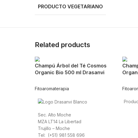
PRODUCTO VEGETARIANO
Related products
Champú Árbol del Té Cosmos
Champ
Organic Bio 500 ml Drasanvi
Organi
Fitoaromaterapia
Fitoaro
Produc
Alimen
Sec. Alto Moche
Depor
MZA LT14 La Libertad
Salud 
Trujillo – Moche
Vitami
Tel: (+51) 981 558 696