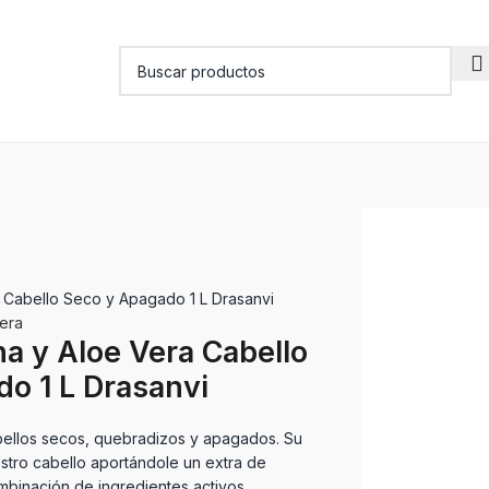
 Cabello Seco y Apagado 1 L Drasanvi
era
a y Aloe Vera Cabello
o 1 L Drasanvi
bellos secos, quebradizos y apagados. Su
stro cabello aportándole un extra de
ombinación de ingredientes activos