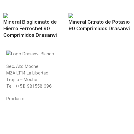
Mineral Bisglicinato de
Mineral Citrato de Potasio
Hierro Ferrochel 90
90 Comprimidos Drasanvi
Comprimidos Drasanvi
Sec. Alto Moche
MZA LT14 La Libertad
Trujillo – Moche
Tel: (+51) 981 558 696
Productos
Alimentación
Deporte
Salud cardiovascular
Vitaminas y minerales