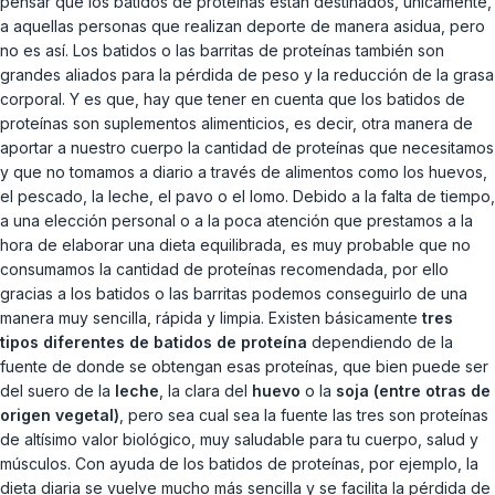
pensar que los batidos de proteínas están destinados, únicamente,
a aquellas personas que realizan deporte de manera asidua, pero
no es así. Los batidos o las barritas de proteínas también son
grandes aliados para la pérdida de peso y la reducción de la grasa
corporal. Y es que, hay que tener en cuenta que los batidos de
proteínas son suplementos alimenticios, es decir, otra manera de
aportar a nuestro cuerpo la cantidad de proteínas que necesitamos
y que no tomamos a diario a través de alimentos como los huevos,
el pescado, la leche, el pavo o el lomo. Debido a la falta de tiempo,
a una elección personal o a la poca atención que prestamos a la
hora de elaborar una dieta equilibrada, es muy probable que no
consumamos la cantidad de proteínas recomendada, por ello
gracias a los batidos o las barritas podemos conseguirlo de una
manera muy sencilla, rápida y limpia. Existen básicamente
tres
tipos diferentes de batidos de proteína
dependiendo de la
fuente de donde se obtengan esas proteínas, que bien puede ser
del suero de la
leche
, la clara del
huevo
o la
soja (entre otras de
origen vegetal)
, pero sea cual sea la fuente las tres son proteínas
de altísimo valor biológico, muy saludable para tu cuerpo, salud y
músculos. Con ayuda de los batidos de proteínas, por ejemplo, la
dieta diaria se vuelve mucho más sencilla y se facilita la pérdida de