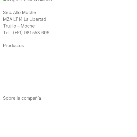
Sec. Alto Moche
MZA LT14 La Libertad
Trujillo – Moche
Tel: (+51) 981 558 696
Productos
Alimentación
Deporte
Salud cardiovascular
Vitaminas y minerales
Cannabis-CBD
Sobre la compañía
Acerca de nosotros
Internacional
Puntos de venta
Trabaja con nosotros