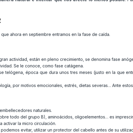
R
 que ahora en septiembre entramos en la fase de caída.
 gran actividad, están en pleno crecimiento, se denomina fase anóg
ctividad. Se le conoce, como fase catágena.
fase telógena, época que dura unos tres meses (justo en la que entr
ogía, por motivos emocionales, estrés, dietas severas… Ante estos s
 embellecedores naturales.
sobre todo del grupo B), aminoácidos, oligoelementos… es impresci
activar la micro circulación.
podemos evitar, utilizar un protector del cabello antes de su utilizac