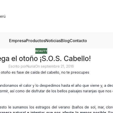
Empresa
Productos
Noticias
Blog
Contacto
BEAUTY
ega el otoño ¡S.O.S. Cabello!
Escrito por
Nuria
On septiembre 21, 2016
bandonamos el calor y lo despedimos hasta el año que viene y, a de
mir, así como de disfrutar de los bellos paisajes naranjas que nos
 esto le sumamos los estragos del verano (baños de sol, mar, clor
manera natural e intentar que nos afecte lo menos posible
. P