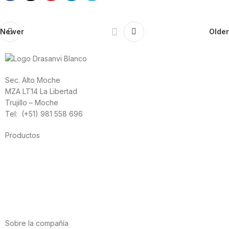
Newer
Older
Sec. Alto Moche
MZA LT14 La Libertad
Trujillo – Moche
Tel: (+51) 981 558 696
Productos
Alimentación
Deporte
Salud cardiovascular
Vitaminas y minerales
Cannabis-CBD
Sobre la compañía