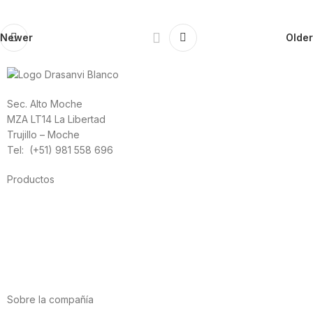
Newer
Older
Sec. Alto Moche
MZA LT14 La Libertad
Trujillo – Moche
Tel: (+51) 981 558 696
Productos
Alimentación
Deporte
Salud cardiovascular
Vitaminas y minerales
Cannabis-CBD
Sobre la compañía