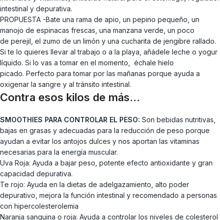
intestinal y depurativa.
PROPUESTA -Bate una rama de apio, un pepino pequeño, un
manojo de espinacas frescas, una manzana verde, un poco
de perejil, el zumo de un limón y una cucharita de jengibre rallado.
Si te lo quieres llevar al trabajo o a la playa, añádele leche o yogur
líquido. Si lo vas a tomar en el momento, échale hielo
picado. Perfecto para tomar por las mañanas porque ayuda a
oxigenar la sangre y al tránsito intestinal.
Contra esos kilos de más…
SMOOTHIES PARA CONTROLAR EL PESO:
Son bebidas nutritivas,
bajas en grasas y adecuadas para la reducción de peso porque
ayudan a evitar los antojos dulces y nos aportan las vitaminas
necesarias para la energía muscular.
Uva Roja: Ayuda a bajar peso, potente efecto antioxidante y gran
capacidad depurativa.
Te rojo: Ayuda en la dietas de adelgazamiento, alto poder
depurativo, mejora la función intestinal y recomendado a personas
con hipercolesterolemia
Naranja sanguina o roja: Ayuda a controlar los niveles de colesterol