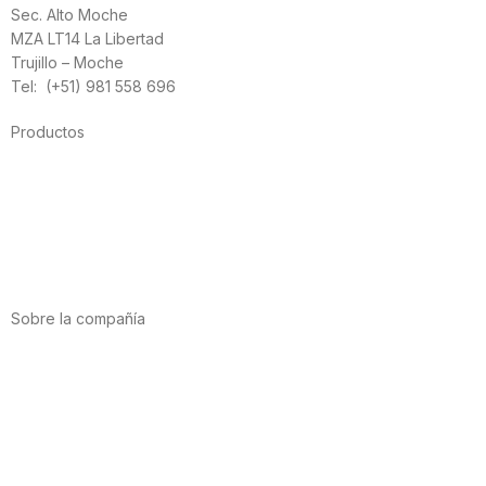
Sec. Alto Moche
MZA LT14 La Libertad
Trujillo – Moche
Tel: (+51) 981 558 696
Productos
Alimentación
Deporte
Salud cardiovascular
Vitaminas y minerales
Cannabis-CBD
Sobre la compañía
Acerca de nosotros
Internacional
Puntos de venta
Trabaja con nosotros
Contacto