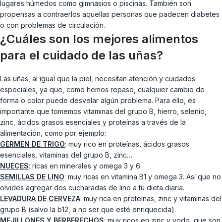
lugares húmedos como gimnasios o piscinas. También son
propensas a contraerlos aquellas personas que padecen diabetes
o con problemas de circulación.
¿Cuáles son los mejores alimentos
para el cuidado de las uñas?
Las uñas, al igual que la piel, necesitan atención y cuidados
especiales, ya que, como hemos repaso, cualquier cambio de
forma o color puede desvelar algún problema. Para ello, es
importante que tomemos vitaminas del grupo B, hierro, selenio,
zinc, ácidos grasos esenciales y proteínas a través de la
alimentación, como por ejemplo:
GERMEN DE TRIGO
: muy rico en proteínas, ácidos grasos
esenciales, vitaminas del grupo B, zinc…
NUECES
: ricas en minerales y omega 3 y 6.
SEMILLAS DE LINO
: muy ricas en vitamina B1 y omega 3. Así que no
olvides agregar dos cucharadas de lino a tu dieta diaria.
LEVADURA DE CERVEZA
: muy rica en proteínas, zinc y vitaminas del
grupo B (salvo la b12, a no ser que esté enriquecida).
MEJILLONES Y BERBERECHOS
: muy ricos en zinc y yodo, que son