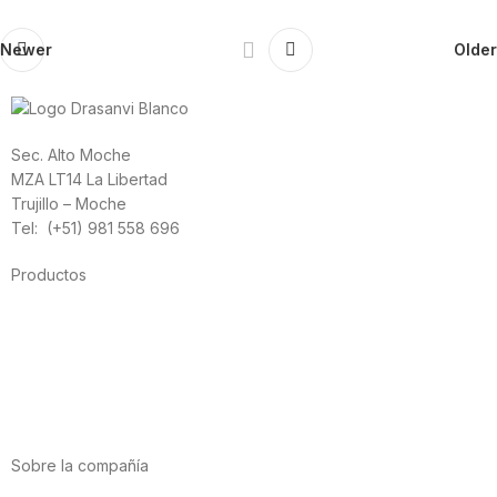
Newer
Older
Sec. Alto Moche
MZA LT14 La Libertad
Trujillo – Moche
Tel: (+51) 981 558 696
Productos
Alimentación
Deporte
Salud cardiovascular
Vitaminas y minerales
Cannabis-CBD
Sobre la compañía