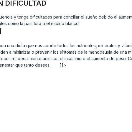
N DIFICULTAD
encia y tenga dificultades para conciliar el sueño debido al aumen
les como la pasiflora o el espino blanco.
Í
n una dieta que nos aporte todos los nutrientes, minerales y vitam
 a minimizar o prevenir los síntomas de la menopausia de una mane
ofocos, el decaimiento anímico, el insomnio o el aumento de peso.
l bienestar que tanto deseas. ]]>