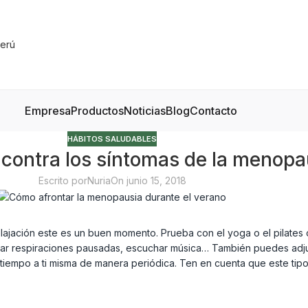
Empresa
Productos
Noticias
Blog
Contacto
HÁBITOS SALUDABLES
 contra los síntomas de la menop
Escrito por
Nuria
On junio 15, 2018
lajación este es un buen momento. Prueba con el yoga o el pilates
icar respiraciones pausadas, escuchar música… También puedes adju
tiempo a ti misma de manera periódica. Ten en cuenta que este tipo 