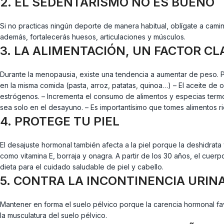
2. EL SEDENTARISMO NO ES BUENO
Si no practicas ningún deporte de manera habitual, oblígate a camina
además, fortalecerás huesos, articulaciones y músculos.
3. LA ALIMENTACIÓN, UN FACTOR CL
Durante la menopausia, existe una tendencia a aumentar de peso. P
en la misma comida (pasta, arroz, patatas, quinoa…) – El aceite de 
estrógenos. – Incrementa el consumo de alimentos y especias termogé
sea solo en el desayuno. – Es importantísimo que tomes alimentos ri
4. PROTEGE TU PIEL
El desajuste hormonal también afecta a la piel porque la deshidrata
como vitamina E, borraja y onagra. A partir de los 30 años, el cue
dieta para el cuidado saludable de piel y cabello.
5. CONTRA LA INCONTINENCIA URIN
Mantener en forma el suelo pélvico porque la carencia hormonal fav
la musculatura del suelo pélvico.