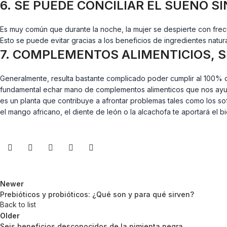
6. SE PUEDE CONCILIAR EL SUEÑO SI
Es muy común que durante la noche, la mujer se despierte con frecu
Esto se puede evitar gracias a los beneficios de ingredientes natura
7. COMPLEMENTOS ALIMENTICIOS, S
Generalmente, resulta bastante complicado poder cumplir al 100% co
fundamental echar mano de complementos alimenticos que nos ayuden
es un planta que contribuye a afrontar problemas tales como los s
el mango africano, el diente de león o la alcachofa te aportará e
Newer
Prebióticos y probióticos: ¿Qué son y para qué sirven?
Back to list
Older
Seis beneficios desconocidos de la pimienta negra