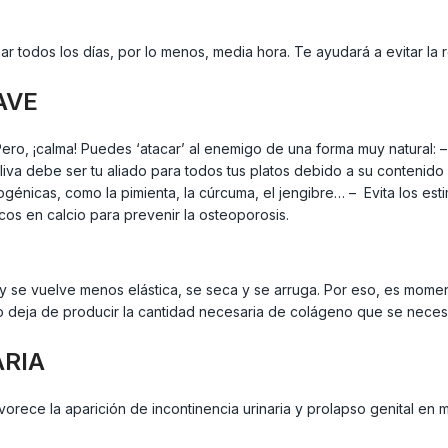
r todos los días, por lo menos, media hora. Te ayudará a evitar la re
AVE
ero, ¡calma! Puedes ‘atacar’ al enemigo de una forma muy natural:
oliva debe ser tu aliado para todos tus platos debido a su contenid
nicas, como la pimienta, la cúrcuma, el jengibre… – Evita los estim
cos en calcio para prevenir la osteoporosis.
 y se vuelve menos elástica, se seca y se arruga. Por eso, es momen
rpo deja de producir la cantidad necesaria de colágeno que se neces
ARIA
orece la aparición de incontinencia urinaria y prolapso genital en