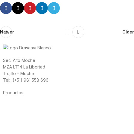
Newer
Older
Sec. Alto Moche
MZA LT14 La Libertad
Trujillo – Moche
Tel: (+51) 981 558 696
Productos
Alimentación
Deporte
Salud cardiovascular
Vitaminas y minerales
Cannabis-CBD