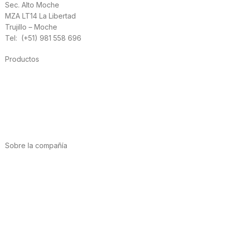
Sec. Alto Moche
MZA LT14 La Libertad
Trujillo – Moche
Tel: (+51) 981 558 696
Productos
Alimentación
Deporte
Salud cardiovascular
Vitaminas y minerales
Cannabis-CBD
Sobre la compañía
Acerca de nosotros
Internacional
Puntos de venta
Trabaja con nosotros
Contacto