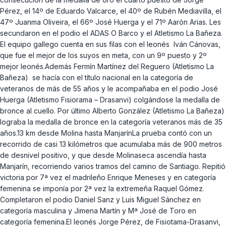
Pérez, el 14º de Eduardo Valcarce, el 40º de Rubén Mediavilla, el
47º Juanma Oliveira, el 66º José Huerga y el 71º Aarón Arias. Les
secundaron en el podio el ADAS O Barco y el Atletismo La Bañeza.
El equipo gallego cuenta en sus filas con el leonés Iván Cánovas,
que fue el mejor de los suyos en meta, con un 9º puesto y 2º
mejor leonés.Además Fermín Martínez del Reguero (Atletismo La
Bañeza) se hacía con el título nacional en la categoría de
veteranos de más de 55 años y le acompañaba en el podio José
Huerga (Atletismo Fisiorama – Drasanvi) colgándose la medalla de
bronce al cuello. Por último Alberto González (Atletismo La Bañeza)
lograba la medalla de bronce en la categoría veteranos más de 35
años.13 km desde Molina hasta ManjarínLa prueba contó con un
recorrido de casi 13 kilómetros que acumulaba más de 900 metros
de desnivel positivo, y que desde Molinaseca ascendía hasta
Manjarín, recorriendo varios tramos del camino de Santiago. Repitió
victoria por 7ª vez el madrileño Enrique Meneses y en categoría
femenina se imponía por 2ª vez la extremeña Raquel Gómez.
Completaron el podio Daniel Sanz y Luis Miguel Sánchez en
categoría masculina y Jimena Martín y Mª José de Toro en
categoría femenina.El leonés Jorge Pérez, de Fisiotama-Drasanvi,