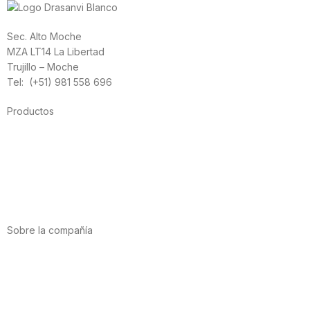
Sec. Alto Moche
MZA LT14 La Libertad
Trujillo – Moche
Tel: (+51) 981 558 696
Productos
Alimentación
Deporte
Salud cardiovascular
Vitaminas y minerales
Cannabis-CBD
Sobre la compañía
Acerca de nosotros
Internacional
Puntos de venta
Trabaja con nosotros