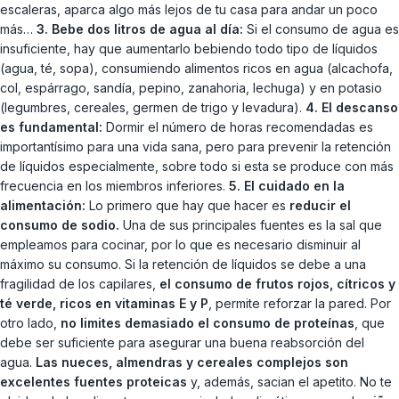
escaleras, aparca algo más lejos de tu casa para andar un poco
más…
3. Bebe dos litros de agua al día:
Si el consumo de agua es
insuficiente, hay que aumentarlo bebiendo todo tipo de líquidos
(agua, té, sopa), consumiendo alimentos ricos en agua (alcachofa,
col, espárrago, sandía, pepino, zanahoria, lechuga) y en potasio
(legumbres, cereales, germen de trigo y levadura).
4. El descanso
es fundamental:
Dormir el número de horas recomendadas es
importantísimo para una vida sana, pero para prevenir la retención
de líquidos especialmente, sobre todo si esta se produce con más
frecuencia en los miembros inferiores.
5. El cuidado en la
alimentación:
Lo primero que hay que hacer es
reducir el
consumo de sodio.
Una de sus principales fuentes es la sal que
empleamos para cocinar, por lo que es necesario disminuir al
máximo su consumo. Si la retención de líquidos se debe a una
fragilidad de los capilares,
el consumo de frutos rojos, cítricos y
té verde, ricos en vitaminas E y P
, permite reforzar la pared. Por
otro lado,
no limites demasiado el consumo de proteínas
, que
debe ser suficiente para asegurar una buena reabsorción del
agua.
Las nueces, almendras y cereales complejos son
excelentes fuentes proteicas
y, además, sacian el apetito. No te