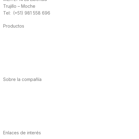
Trujillo – Moche
Tel: (+51) 981 558 696
Productos
Alimentación
Deporte
Salud cardiovascular
Vitaminas y minerales
Cannabis-CBD
Sobre la compañía
Acerca de nosotros
Internacional
Puntos de venta
Trabaja con nosotros
Contacto
Enlaces de interés