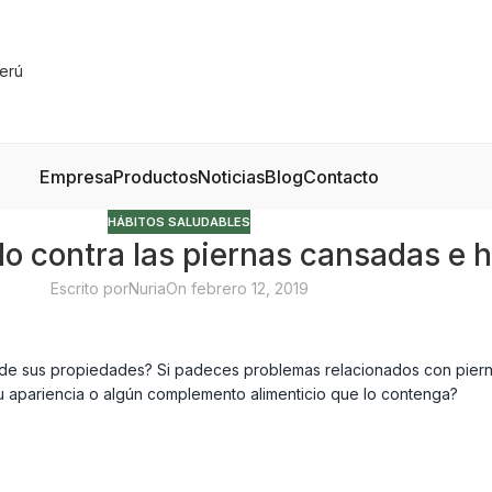
Empresa
Productos
Noticias
Blog
Contacto
HÁBITOS SALUDABLES
ado contra las piernas cansadas e 
Escrito por
Nuria
On febrero 12, 2019
 de sus propiedades? Si padeces problemas relacionados con piern
 apariencia o algún complemento alimenticio que lo contenga?