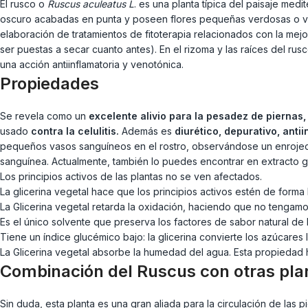
El rusco o
Ruscus aculeatus L
. es una planta típica del paisaje med
oscuro acabadas en punta y poseen flores pequeñas verdosas o vio
elaboración de tratamientos de fitoterapia relacionados con la mej
ser puestas a secar cuanto antes). En el rizoma y las raíces del ru
una acción antiinflamatoria y venotónica.
Propiedades
Se revela como un
excelente alivio para la pesadez de piernas
usado
contra la celulitis.
Además es
diurético, depurativo, anti
pequeños vasos sanguíneos en el rostro, observándose un enrojecimi
sanguínea. Actualmente, también lo puedes encontrar en extracto gli
Los principios activos de las plantas no se ven afectados.
La glicerina vegetal hace que los principios activos estén de for
La Glicerina vegetal retarda la oxidación, haciendo que no tengam
Es el único solvente que preserva los factores de sabor natural de l
Tiene un índice glucémico bajo: la glicerina convierte los azúcares
La Glicerina vegetal absorbe la humedad del agua. Esta propiedad h
Combinación del Ruscus con otras pla
Sin duda, esta planta es una gran aliada para la circulación de las