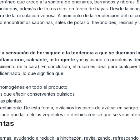
iterráneo que crece a la sombra de encinares, barrancos y riberas. 
láceas, además de frutos rojos en forma de bayas. Desde la antig
ora de la circulación venosa. Al momento de la recolección del rusc
sco encontramos saponinas, sales de potasio, flavonoides, resinas y 
, la sensación de hormigueo o la tendencia a que se duerman l
inflamatorio, calmante, astringente
y muy usado en problemas dérm
ento de la cara). En conclusión, el rusco es ideal para cualquier t
cerinado, lo que significa que:
ma homogénea en todo el producto.
os que añadir conservantes químicos.
as plantas.
 lentamente. De esta forma, evitamos los picos de azúcar en sangre.
ace que las células vegetales se deshidraten sin que se vean afecta
ntas
 piernas, ayudando a reducir la hinchazón, revitalizando, refrescan