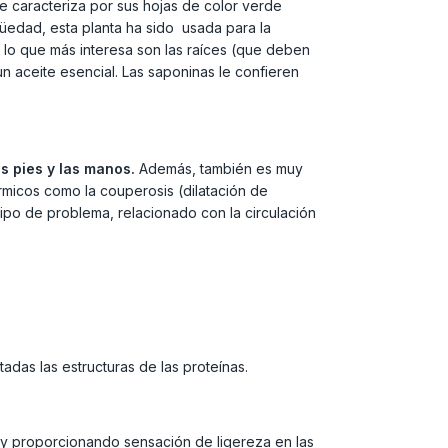
Se caracteriza por sus hojas de color verde
üedad, esta planta ha sido usada para la
o lo que más interesa son las raíces (que deben
un aceite esencial. Las saponinas le confieren
os pies y las manos.
Además, también es muy
icos como la couperosis (dilatación de
ipo de problema, relacionado con la circulación
das las estructuras de las proteínas.
do y proporcionando sensación de ligereza en las