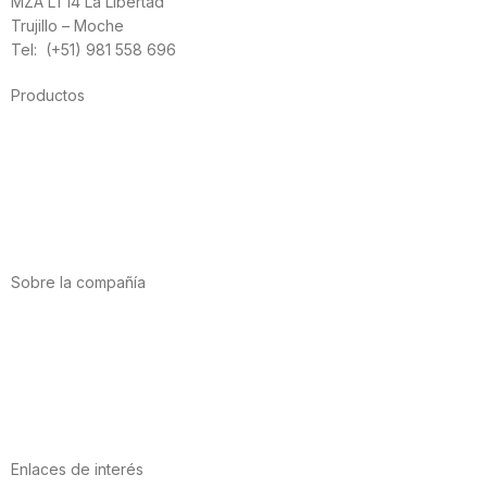
MZA LT14 La Libertad
Trujillo – Moche
Tel: (+51) 981 558 696
Productos
Alimentación
Deporte
Salud cardiovascular
Vitaminas y minerales
Cannabis-CBD
Sobre la compañía
Acerca de nosotros
Internacional
Puntos de venta
Trabaja con nosotros
Contacto
Enlaces de interés