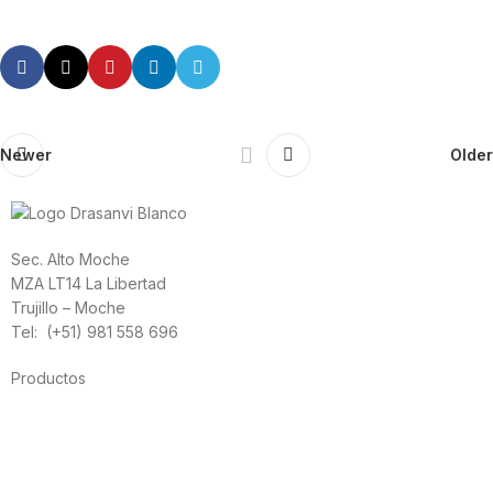
Newer
Older
Sec. Alto Moche
MZA LT14 La Libertad
Trujillo – Moche
Tel: (+51) 981 558 696
Productos
Alimentación
Deporte
Salud cardiovascular