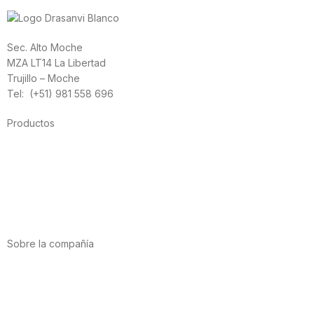
Sec. Alto Moche
MZA LT14 La Libertad
Trujillo – Moche
Tel: (+51) 981 558 696
Productos
Alimentación
Deporte
Salud cardiovascular
Vitaminas y minerales
Cannabis-CBD
Sobre la compañía
Acerca de nosotros
Internacional
Puntos de venta