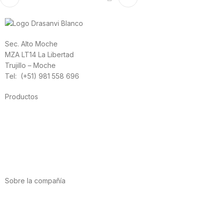
Sec. Alto Moche
MZA LT14 La Libertad
Trujillo – Moche
Tel: (+51) 981 558 696
Productos
Alimentación
Deporte
Salud cardiovascular
Vitaminas y minerales
Cannabis-CBD
Sobre la compañía
Acerca de nosotros
Internacional