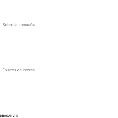
Salud cardiovascular
Vitaminas y minerales
Cannabis-CBD
Sobre la compañía
Acerca de nosotros
Internacional
Puntos de venta
Trabaja con nosotros
Contacto
Enlaces de interés
Política de privacidad
Condiciones de Uso
Aviso Legal
Política de Cookies
Calidad y MedioAmbiente
DRASANVI