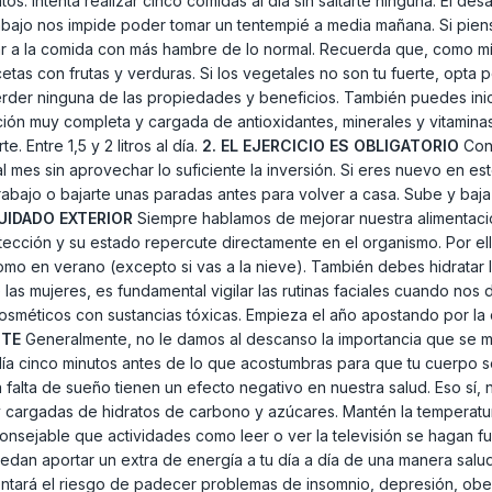
ntos. Intenta realizar cinco comidas al día sin saltarte ninguna. El d
rabajo nos impide poder tomar un tentempié a media mañana. Si pie
ar a la comida con más hambre de lo normal. Recuerda que, como mí
s con frutas y verduras. Si los vegetales no son tu fuerte, opta por
erder ninguna de las propiedades y beneficios. También puedes inic
ción muy completa y cargada de antioxidantes, minerales y vitamina
 Entre 1,5 y 2 litros al día.
2. EL EJERCICIO ES OBLIGATORIO
Con 
l mes sin aprovechar lo suficiente la inversión. Si eres nuevo en es
rabajo o bajarte unas paradas antes para volver a casa. Sube y baja 
CUIDADO EXTERIOR
Siempre hablamos de mejorar nuestra alimentació
rotección y su estado repercute directamente en el organismo. Por el
como en verano (excepto si vas a la nieve). También debes hidratar 
las mujeres, es fundamental vigilar las rutinas faciales cuando no
sméticos con sustancias tóxicas. Empieza el año apostando por la
NTE
Generalmente, no le damos al descanso la importancia que se 
día cinco minutos antes de lo que acostumbras para que tu cuerpo 
 falta de sueño tienen un efecto negativo en nuestra salud. Eso sí,
 cargadas de hidratos de carbono y azúcares. Mantén la temperatura
aconsejable que actividades como leer o ver la televisión se hagan f
edan aportar un extra de energía a tu día a día de una manera sal
entará el riesgo de padecer problemas de insomnio, depresión, ob