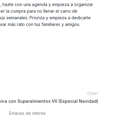
ello, hazte con una agenda y empieza a organizar
er la compra para no llenar el carro de
nús semanales. Prioriza y empieza a dedicarte
ar más rato con tus familiares y amigos.
Older
ina con Superalimentos VII (Especial Navidad)
Enlaces de interés
Política de privacidad
Condiciones de Uso