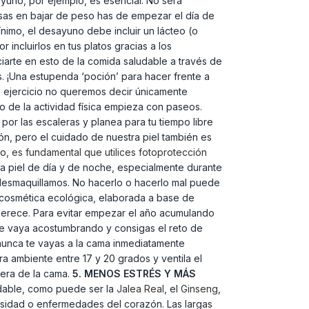
esayuno, por ejemplo, es esencial. No será
nsas en bajar de peso has de empezar el día de
nimo, el desayuno debe incluir un lácteo (o
 incluirlos en tus platos gracias a los
iarte en esto de la comida saludable a través de
s. ¡Una estupenda ‘poción’ para hacer frente a
ejercicio no queremos decir únicamente
to de la actividad física empieza con paseos.
por las escaleras y planea para tu tiempo libre
n, pero el cuidado de nuestra piel también es
lo,
es fundamental que utilices fotoprotección
la piel de día y de noche, especialmente durante
s desmaquillamos. No hacerlo o hacerlo mal puede
 cosmética ecológica, elaborada a base de
merece. Para evitar empezar el año acumulando
se vaya acostumbrando y consigas el reto de
 nunca te vayas a la cama inmediatamente
 ambiente entre 17 y 20 grados y ventila el
uera de la cama.
5. MENOS ESTRÉS Y MÁS
udable, como puede ser la
Jalea Real
, el
Ginseng
,
esidad o enfermedades del corazón. Las largas