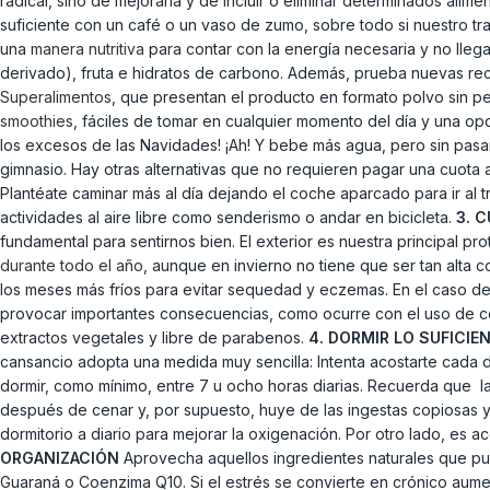
radical, sino de mejorarla y de incluir o eliminar determinados alime
suficiente con un café o un vaso de zumo, sobre todo si nuestro t
una
manera nutritiva
para contar con la energía necesaria y no lleg
derivado), fruta e hidratos de carbono. Además, prueba nuevas receta
Superalimentos
, que presentan el producto en formato polvo sin p
smoothies
, fáciles de tomar en cualquier momento del día y una op
los excesos de las Navidades! ¡Ah! Y bebe más agua, pero sin pasarte.
gimnasio. Hay otras alternativas que no requieren pagar una cuota a
Plantéate caminar más al día dejando el coche aparcado para ir al t
actividades al aire libre como senderismo o andar en bicicleta.
3. 
fundamental para sentirnos bien. El exterior es nuestra principal p
durante todo el año
, aunque en invierno no tiene que ser tan alta 
los meses más fríos para evitar sequedad y eczemas. En el caso de 
provocar importantes consecuencias, como ocurre con el uso de co
extractos vegetales y libre de parabenos.
4. DORMIR LO SUFICIE
cansancio adopta una medida muy sencilla: Intenta acostarte cada 
dormir, como mínimo, entre 7 u ocho horas diarias. Recuerda que la
después de cenar y, por supuesto, huye de las ingestas copiosas y
dormitorio a diario para mejorar la oxigenación. Por otro lado, es 
ORGANIZACIÓN
Aprovecha aquellos ingredientes naturales que pu
Guaraná o Coenzima Q10. Si el estrés se convierte en crónico aum