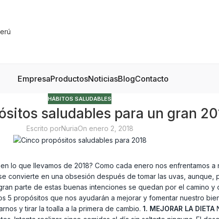
Empresa
Productos
Noticias
Blog
Contacto
HÁBITOS SALUDABLES
ósitos saludables para un gran 20
Escrito por
Nuria
On enero 2, 2018
’ en lo que llevamos de 2018? Como cada enero nos enfrentamos a 
a se convierte en una obsesión después de tomar las uvas, aunque,
 gran parte de estas buenas intenciones se quedan por el camino y 
tos 5 propósitos que nos ayudarán a mejorar y fomentar nuestro bie
nos y tirar la toalla a la primera de cambio.
1. MEJORAR LA DIETA
N