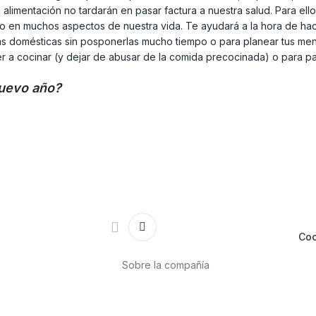
ala alimentación no tardarán en pasar factura a nuestra salud. Para 
ado en muchos aspectos de nuestra vida. Te ayudará a la hora de hac
areas domésticas sin posponerlas mucho tiempo o para planear tus me
r a cocinar (y dejar de abusar de la comida precocinada) o para pas
nuevo año?
Coc
Sobre la compañía
Acerca de nosotros
Internacional